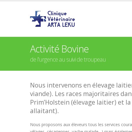
Activité Bovine
de l'urgence au suivi de troupeau
Nous intervenons en élevage laitier
viande). Les races majoritaires dan
Prim’Holstein (élevage laitier) et l
allaitant).
Nous proposons aux éleveurs tous les services couran
vêlages, césariennes, vache malade…) mais également