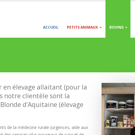
ACCUEIL
PETITS ANIMAUX
BOVINS
 en élevage allaitant (pour la
s notre clientèle sont la
a Blonde d’Aquitaine (élevage
ts de la médecine rurale (urgences, aide aux
 des services plus nouveaux de suivi et de