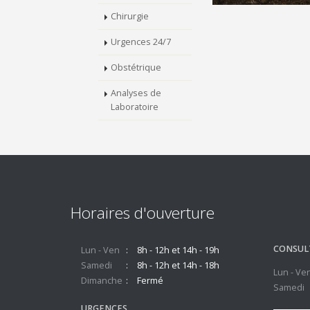
Chirurgie
Urgences 24/7
Obstétrique
Analyses de
Laboratoire
Horaires d'ouverture
CONSUL
Lun - Ven
8h - 12h et 14h - 19h
Samedi
8h - 12h et 14h - 18h
Lun - Ve
Dimanche
Fermé
Samedi
URGENCES